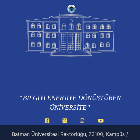
“BİLGİYİ ENERJİYE DÖNÜŞTÜREN
ÜNİVERSİTE”
Facebook
X
Instagram
YouTube
Batman Üniversitesi Rektörlüğü, 72100, Kampüs /