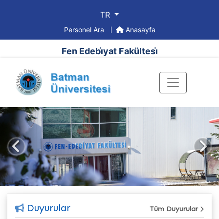
TR
Personel Ara
Anasayfa
Fen Edebi̇yat Fakültesi̇
Önceki
Sonr
Duyurular
Tüm Duyurular