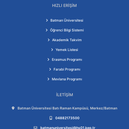
HIZLI ERIŞIM
Batman Üniversitesi
Öğrenci Bilgi Sistemi
Akademik Takvim
Yemek Listesi
Erasmus Programı
Farabi Programı
Mevlana Programı
İLETIŞIM
Adres:
Batman Üniversitesi Batı Raman Kampüsü, Merkez/Batman
Telefon:
04882173500
E-posta:
batmanuniversitesi@hs01.kep.tr