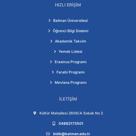
HIZLI ERIŞIM
Batman Üniversitesi
Öğrenci Bilgi Sistemi
Akademik Takvim
Yemek Listesi
Erasmus Programı
Farabi Programı
Mevlana Programı
İLETIŞIM
Adres:
Kültür Mahallesi 2606/A Sokak No 2
Telefon:
04882173501
E-posta:
bidb@batman.edu.tr