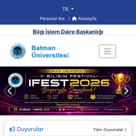
TR
Personel Ara
Anasayfa
Bi̇lgi̇ İşlem Dai̇re Başkanlığı
Önceki
Sonr
Duyurular
Tüm Duyurular