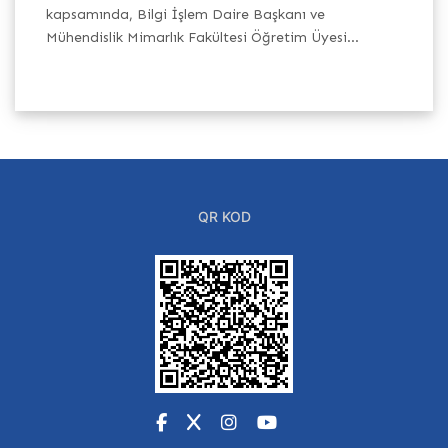
kapsamında, Bilgi İşlem Daire Başkanı ve
ge
,
Mühendislik Mimarlık Fakültesi Öğretim Üyesi...
ta
QR KOD
Facebook
X
Instagram
YouTube